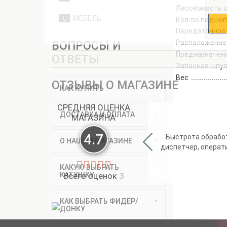
Лесоёмкость 
МЕБЕЛЬ
Кол-во подши
Передаточное
Расположение
ВОПРОСЫ И
Предназначен
ОТВЕТЫ
Запасная шпу
Вес
ОТЗЫВЫ О МАГАЗИНЕ
КАК КУПИТЬ
СРЕДНЯЯ ОЦЕНКА
ДОСТАВКА И ОПЛАТА
МАГАЗИНА
4.7
Быстрота обработ
О НАШЕМ МАГАЗИНЕ
диспетчер, операт
КАКУЮ ВЫБРАТЬ
КАТУШКУ
Всего оценок
3
КАК ВЫБРАТЬ ФИДЕР/
ДОНКУ