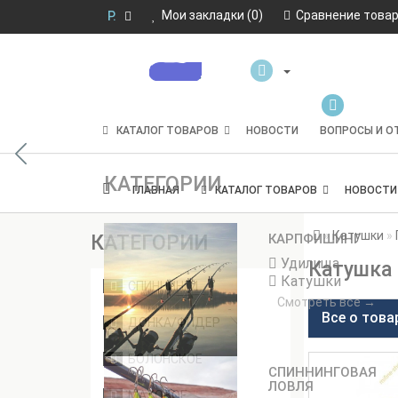
Мои закладки (0)
Мои закладки (0)
Сравнение товар
Сравнение товар
Р.
Р.
КАТАЛОГ ТОВАРОВ
НОВОСТИ
ВОПРОСЫ И О
КАТЕГОРИИ
ГЛАВНАЯ
КАТАЛОГ ТОВАРОВ
НОВОСТИ
Катушки
КАТЕГОРИИ
КАРПФИШИНГ
Удилища
Катушка M
Катушки
СПИННИНГИ
Смотреть все →
Все о това
ДОНКА/ФИДЕР
БОЛОНСКОЕ
СПИННИНГОВАЯ
ЛОВЛЯ
МАХОВОЕ