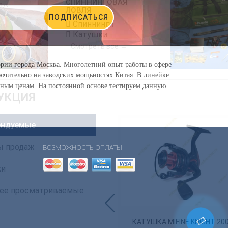
СПИННИНГОВАЯ
ЛОВЛЯ
ПОДПИСАТЬСЯ
Спиннинги
Катушки
Смотреть все →
тории города Москва. Многолетний опыт работы в сфере
лючительно на заводских мощьностях Китая. В линейке
пным ценам. На постоянной основе тестируем данную
УКЦИЯ
ендуемые
ы продаж
ВОЗМОЖНОСТЬ ОПЛАТЫ
ки
ее просматриваемые
КАТУШКА MIFINE KNIGHT 20