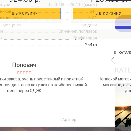
шпули
0,20-180 0,25-110 (мм/м)
пников
5+1
В КОРЗИНУ
В КОРЗИНУ
 отношение
5.2:1
 фрикциона
Передний
ие
Спиннинг, поплавок
ля
Графитовая
254 гр
КАТАЛО
Попович
КАТ
ки заказа, очень приветливый и приятный
Неплохой магази
ивная доставка катушек по наиболее низкой
магазина, а ф
цене через СДЭК
до