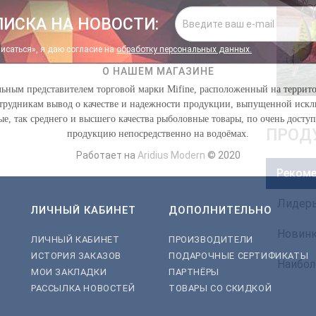
ИСКА НА НОВОСТИ:
исаться», я даю cогласие на
обработку персональных данных.
О НАШЕМ МАГАЗИНЕ
альным представителем торговой марки Mifine, расположенный на терри
сотрудникам вывод о качестве и надежности продукции, выпущенной иск
е, так среднего и высшего качества рыболовные товары, по очень досту
ПРОД
продукцию непосредственно на водоёмах.
Работает на
Aridius Modern
© 2020
Реком
Лидер
ЛИЧНЫЙ КАБИНЕТ
ДОПОЛНИТЕЛЬНО
Новин
ЛИЧНЫЙ КАБИНЕТ
ПРОИЗВОДИТЕЛИ
ИСТОРИЯ ЗАКАЗОВ
ПОДАРОЧНЫЕ СЕРТИФИКАТЫ
Наибол
МОИ ЗАКЛАДКИ
ПАРТНЁРЫ
РАССЫЛКА НОВОСТЕЙ
ТОВАРЫ СО СКИДКОЙ