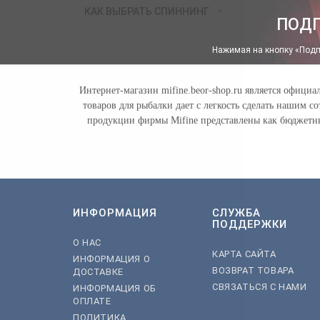
КАК ВЫБРАТЬ СПИННИНГ
ПОДП
Нажимая на кнопку «Подп
Интернет-магазин mifine.beor-shop.ru является офици
товаров для рыбалки дает с легкость сделать нашим 
продукции фирмы Mifine представлены как бюджетны
ИНФОРМАЦИЯ
СЛУЖБА
ПОДДЕРЖКИ
О НАС
КАРТА САЙТА
ИНФОРМАЦИЯ О
ВОЗВРАТ ТОВАРА
ДОСТАВКЕ
СВЯЗАТЬСЯ С НАМИ
ИНФОРМАЦИЯ ОБ
ОПЛАТЕ
ПОЛИТИКА