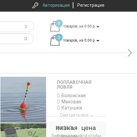
Авторизация
Авторизация
Регистрация
Регистрация
0
товаров, на 0.00 р.
0
товаров, на 0.00 р.
ПОПЛАВОЧНАЯ
ЛОВЛЯ
Болонская
Маховая
Катушки
Смотреть все →
зыв
Низкая цена
МЕБЕЛЬ
Зарегистрируйся чтобы
Кресла