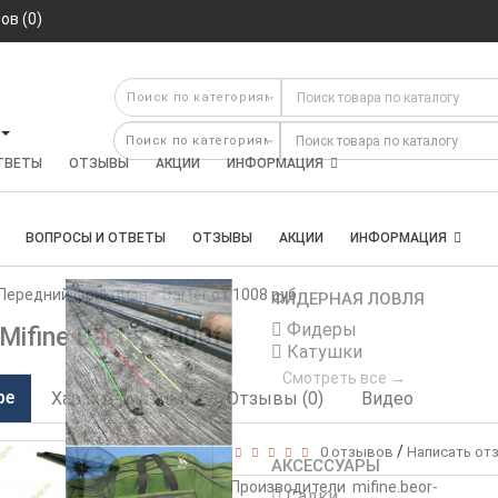
ов (0)
ов (0)
ТВЕТЫ
ОТЗЫВЫ
АКЦИИ
ИНФОРМАЦИЯ
ВОПРОСЫ И ОТВЕТЫ
ОТЗЫВЫ
АКЦИИ
ИНФОРМАЦИЯ
Передний фрикцион
Darter от 1008 руб
ФИДЕРНАЯ ЛОВЛЯ
Фидеры
ifine Darter 3000f
Катушки
Смотреть все →
ре
Характеристики
Отзывы (0)
Видео
/
0 отзывов
Написать от
АКСЕССУАРЫ
Производители
mifine.beor-
Садки