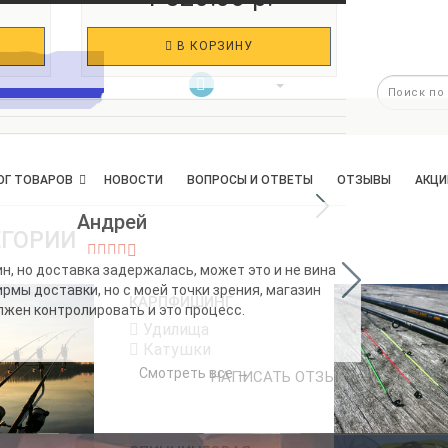
В КОРЗИНУ
Г ТОВАРОВ
НОВОСТИ
ВОПРОСЫ И ОТВЕТЫ
ОТЗЫВЫ
АКЦИ
Андрей
ЕГОРИИ
н, но доставка задержалась, может это и не вина
Хороший то
ирмы доставки, но с моей точки зрения, магазин
КАРПФИШИНГ
лжен контролировать и это процесс.
Удилища
Катушки
Смотреть все →
НАПИСАТЬ ОТЗЫВ