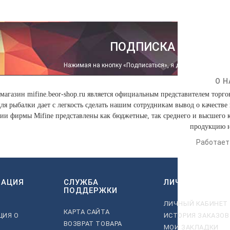
ПОДПИСКА НА НОВО
Нажимая на кнопку «Подписаться», я даю cогласие на
о
О 
магазин mifine.beor-shop.ru является официальным представителем торг
для рыбалки дает с легкость сделать нашим сотрудникам вывод о качест
ии фирмы Mifine представлены как бюджетные, так среднего и высшего 
продукцию н
Работает
АЦИЯ
СЛУЖБА
ЛИЧНЫЙ КАБИН
ПОДДЕРЖКИ
ЛИЧНЫЙ КАБИНЕТ
КАРТА САЙТА
ЦИЯ О
ИСТОРИЯ ЗАКАЗОВ
ВОЗВРАТ ТОВАРА
МОИ ЗАКЛАДКИ