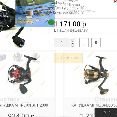
shop.ru
Чехлы
Доступность:
10
Смотреть все →
Артикул 60352-3
1 171.00 р.
Нашли дешевле?
В КОРЗИНУ
истики
Отзывы
АТУШКА MIFINE KNIGHT 2000
КАТУШКА MIFINE SPEED 5
Р.
924.00 р.
1 237.00 р.
3000