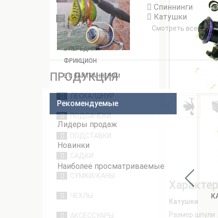
Спиннинги
Катушки
КАТУШКИ
Смотреть все →
ЗАДНИЙ ФРИКЦИОН
ПЕРЕДНИЙ
ФРИКЦИОН
ПРОДУКЦИЯ
С БАЙТРАННЕРОМ
ЛЕСКА/ШНУР
Рекомендуемые
ПОДСАЧЕКИ
Лидеры продаж
ПОДСТАВКИ
Новинки
САДКИ
Наиболее просматриваемые
СУМКИ/КАНЫ
Характер
ЧЕХЛЫ
К
Катушки
Размер шпули
АКСЕССУАРЫ