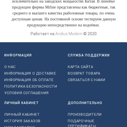
исключительно на заводских мощьностях Китая. В линейке
продукции фирмы Mifine представлены как бюджетные, так
среднего и высшего качества рыболовные товары, по очень
доступным ценам. На постоянной основе тестируем данную
продукцию непосредственно на водоёмах.
Работает на
Aridius Modern
© 2020
ИНФОРМАЦИЯ
СЛУЖБА ПОДДЕРЖКИ
О НАС
КАРТА САЙТА
ИНФОРМАЦИЯ О ДОСТАВКЕ
ВОЗВРАТ ТОВАРА
ИНФОРМАЦИЯ ОБ ОПЛАТЕ
СВЯЗАТЬСЯ С НАМИ
ПОЛИТИКА БЕЗОПАСНОСТИ
УСЛОВИЯ СОГЛАШЕНИЯ
ЛИЧНЫЙ КАБИНЕТ
ДОПОЛНИТЕЛЬНО
ЛИЧНЫЙ КАБИНЕТ
ПРОИЗВОДИТЕЛИ
ИСТОРИЯ ЗАКАЗОВ
ПОДАРОЧНЫЕ
СЕРТИФИКАТЫ